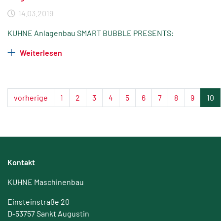
14.03.2019
KUHNE Anlagenbau SMART BUBBLE PRESENTS:
Weiterlesen
vorherige
1
2
3
4
5
6
7
8
9
10
Kontakt
KUHNE Maschinenbau
Einsteinstraße 20
D-53757 Sankt Augustin