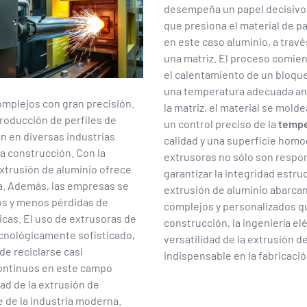
desempeña un papel decisivo,
que presiona el material de pa
en este caso aluminio, a travé
una matriz. El proceso comie
el calentamiento de un bloqu
una temperatura adecuada ante
omplejos con gran precisión.
la matriz, el material se mol
producción de perfiles de
un control preciso de la
tempe
an en diversas industrias
calidad y una superficie homog
 la construcción. Con la
extrusoras no sólo son respo
extrusión de aluminio ofrece
garantizar la integridad estruc
da. Además, las empresas se
extrusión de aluminio abarca
os y menos pérdidas de
complejos y personalizados qu
icas. El uso de extrusoras de
construcción, la ingeniería elé
ecnológicamente sofisticado,
versatilidad de la extrusión d
de reciclarse casi
indispensable en la fabricaci
 continuos en este campo
ad de la extrusión de
e de la industria moderna.