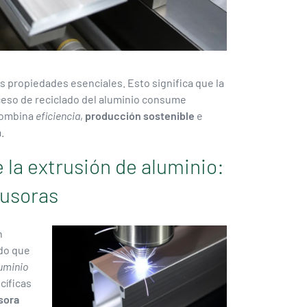
us propiedades esenciales. Esto significa que la
oceso de reciclado del aluminio consume
 combina
eficiencia
,
producción sostenible
e
.
la extrusión de aluminio:
rusoras
n
ado que
luminio
cíficas
sora