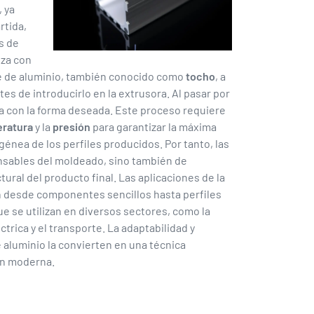
 ya
rtida,
s de
nza con
e de aluminio, también conocido como
tocho
, a
s de introducirlo en la extrusora. Al pasar por
dea con la forma deseada. Este proceso requiere
ratura
y la
presión
para garantizar la máxima
énea de los perfiles producidos. Por tanto, las
nsables del moldeado, sino también de
tural del producto final. Las aplicaciones de la
n desde componentes sencillos hasta perfiles
e se utilizan en diversos sectores, como la
ctrica y el transporte. La adaptabilidad y
e aluminio la convierten en una técnica
ón moderna.