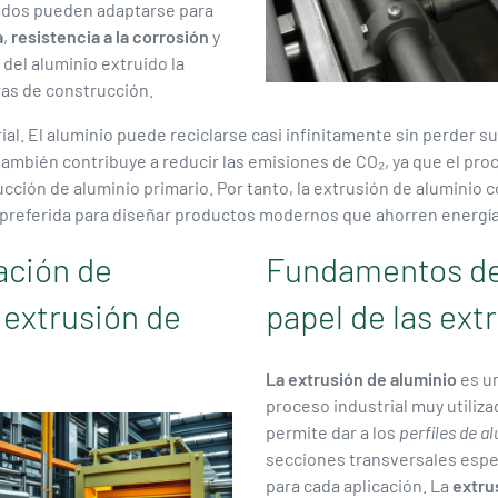
ados pueden adaptarse para
a
,
resistencia a la corrosión
y
del aluminio extruido la
ras de construcción.
rial. El aluminio puede reciclarse casi infinitamente sin perder s
también contribuye a reducir las emisiones de CO₂, ya que el pr
ción de aluminio primario. Por tanto, la extrusión de aluminio
ía preferida para diseñar productos modernos que ahorren energía
ación de
Fundamentos de 
 extrusión de
papel de las ext
La extrusión de aluminio
es u
proceso industrial muy utiliz
permite dar a los
perfiles de a
secciones transversales espe
para cada aplicación. La
extru