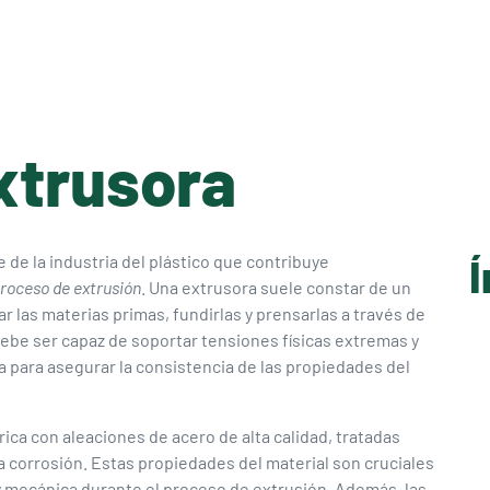
xtrusora
Í
de la industria del plástico que contribuye
roceso de extrusión
. Una extrusora suele constar de un
tar las materias primas, fundirlas y prensarlas a través de
 debe ser capaz de soportar tensiones físicas extremas y
a para asegurar la consistencia de las propiedades del
rica con aleaciones de acero de alta calidad, tratadas
la corrosión. Estas propiedades del material son cruciales
a y mecánica durante el proceso de extrusión. Además, las