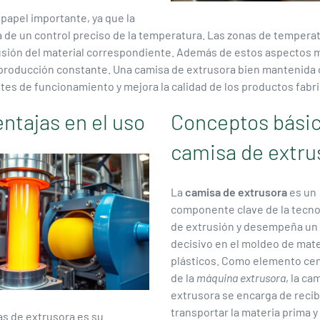
papel importante, ya que la
de un control preciso de la temperatura. Las zonas de temperatu
fusión del material correspondiente. Además de estos aspectos 
 producción constante. Una camisa de extrusora bien mantenida c
ostes de funcionamiento y mejora la calidad de los productos fabr
ntajas en el uso
Conceptos básic
camisa de extru
La
camisa de extrusora
es un
componente clave de la tecno
de extrusión y desempeña un
decisivo en el moldeo de mate
plásticos. Como elemento cen
de la
máquina extrusora
, la ca
extrusora se encarga de recibi
transportar la materia prima y
sas de extrusora es su