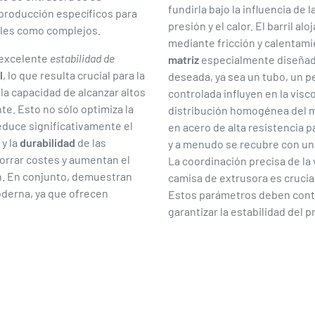
fundirla bajo la influencia de l
 producción específicos para
presión y el calor. El barril alo
ples como complejos.
mediante fricción y calentamie
 excelente
estabilidad de
matriz
especialmente diseñada.
l
, lo que resulta crucial para la
deseada, ya sea un tubo, un pe
 la capacidad de alcanzar altos
controlada influyen en la visc
e. Esto no sólo optimiza la
distribución homogénea del ma
educe significativamente el
en acero de alta resistencia pa
 y la
durabilidad
de las
y a menudo se recubre con una
orrar costes y aumentan el
La coordinación precisa de la 
n. En conjunto, demuestran
camisa de extrusora es crucial
oderna, ya que ofrecen
Estos parámetros deben contr
garantizar la estabilidad del 