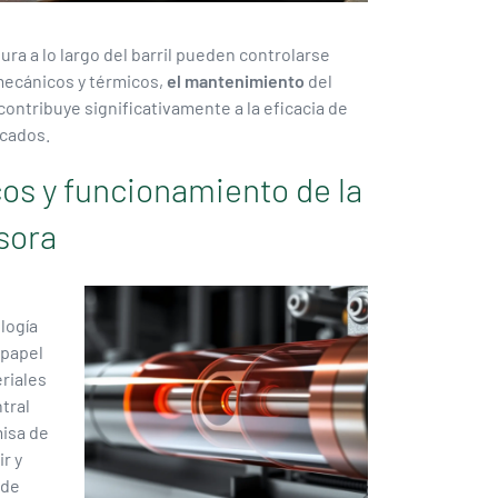
ra a lo largo del barril pueden controlarse
mecánicos y térmicos,
el mantenimiento
del
ontribuye significativamente a la eficacia de
icados.
os y funcionamiento de la
sora
logía
 papel
riales
tral
misa de
r y
 de