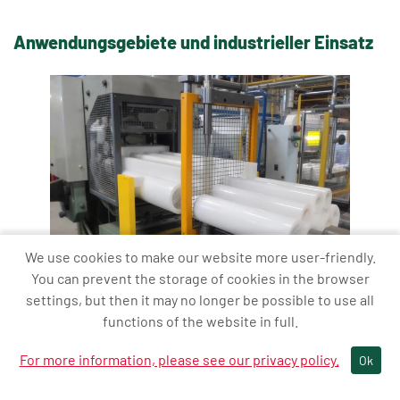
Anwendungsgebiete und industrieller Einsatz
We use cookies to make our website more user-friendly.
You can prevent the storage of cookies in the browser
settings, but then it may no longer be possible to use all
functions of the website in full.
Die
Extrusionstechnik
ist ein äußerst vielseitiges
Verfahren, das in zahlreichen
industriellen Anwendungen
zum
For more information, please see our privacy policy.
Ok
Einsatz kommt und eine entscheidende Rolle in der
Herstellung verschiedener Produkte spielt. Ein